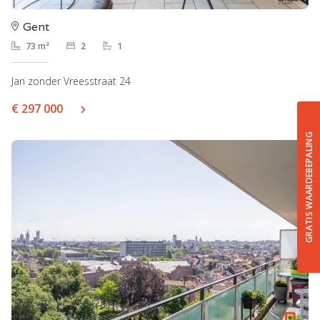
Gent
73 m²
2
1
Jan zonder Vreesstraat 24
€ 297 000
GRATIS WAARDEBEPALING