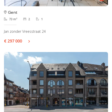
Gent
73 m²
2
1
Jan zonder Vreesstraat 24
€ 297 000