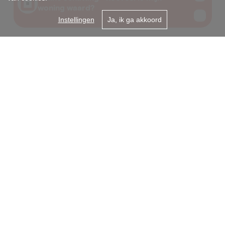
Instellingen
Ja, ik ga akkoord
Gent centrum
Onderbergen 31A
9000 Gent
09/2255050
info@i-moov.be
Sint-Amandsberg
Antwerpsesteenweg 99
9040 Gent
+32 9 225 50 50