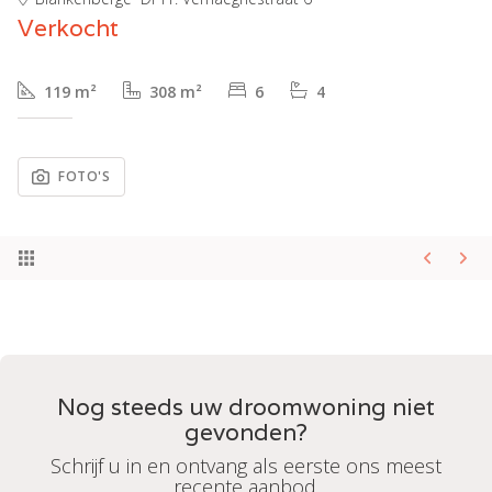
Verkocht
119 m²
308 m²
6
4
FOTO'S
Nog steeds uw droomwoning niet
gevonden?
Schrijf u in en ontvang als eerste ons meest
recente aanbod.