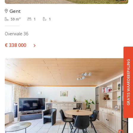
Gent
59 m²
1
1
Overwale 36
€ 338 000
GRATIS WAARDEBEPALING