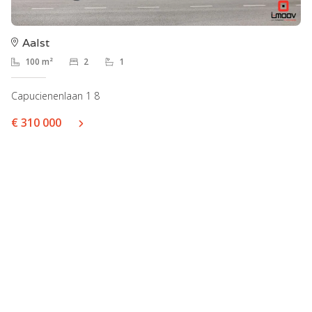
Aalst
100 m²
2
1
Capucienenlaan 1 8
€ 310 000