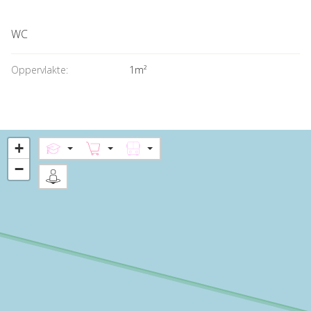
WC
Oppervlakte:
1m²
+
−