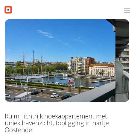
Menu overslaan en naar de inhoud gaan
Verkopen
Aanbod
Verkocht
Previous
Nex
Contact
Gratis schatting
Over i-Moov
Vacatures
Ruim, lichtrijk hoekappartement met
Inschrijven
uniek havenzicht, topligging in hartje
Oostende