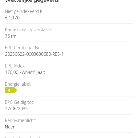
Niet geïndexeerd K.I.:
€ 1.170
Kadastrale Oppervlakte:
78 m²
EPC Certificaat Nr.:
20250622-0003630680-RES-1
EPC Index:
170,00 kWh/(m² jaar)
Energie label:
B
EPC Geldig tot:
22/06/2035
Renovatieplicht:
Neen