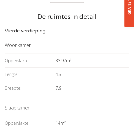
De ruimtes in detail
Vierde verdieping
Woonkamer
Oppervlakte:
33.97m²
Lengte:
4.3
Breedte:
7.9
Slaapkamer
Oppervlakte:
14m²