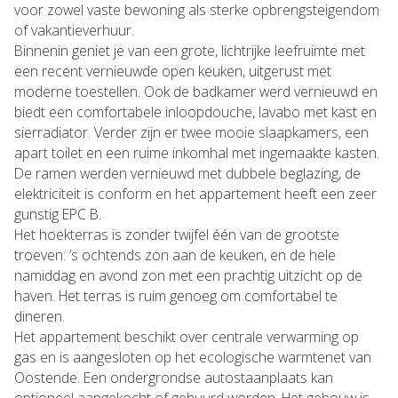
voor zowel vaste bewoning als sterke opbrengsteigendom
of vakantieverhuur.
Binnenin geniet je van een grote, lichtrijke leefruimte met
een recent vernieuwde open keuken, uitgerust met
moderne toestellen. Ook de badkamer werd vernieuwd en
biedt een comfortabele inloopdouche, lavabo met kast en
sierradiator. Verder zijn er twee mooie slaapkamers, een
apart toilet en een ruime inkomhal met ingemaakte kasten.
De ramen werden vernieuwd met dubbele beglazing, de
elektriciteit is conform en het appartement heeft een zeer
gunstig EPC B.
Het hoekterras is zonder twijfel één van de grootste
troeven: ’s ochtends zon aan de keuken, en de hele
namiddag en avond zon met een prachtig uitzicht op de
haven. Het terras is ruim genoeg om comfortabel te
dineren.
Het appartement beschikt over centrale verwarming op
gas en is aangesloten op het ecologische warmtenet van
Oostende. Een ondergrondse autostaanplaats kan