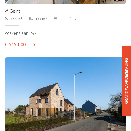
Gent
168 m²
137 m²
3
2
Voskenslaan 297
€ 515 000
GRATIS WAARDEBEPALING