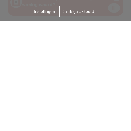
Instellingen
Ja, ik ga akkoord
Gent centrum
Onderbergen 31A
9000 Gent
09/2255050
info@i-moov.be
Sint-Amandsberg
Antwerpsesteenweg 99
9040 Gent
+32 9 225 50 50