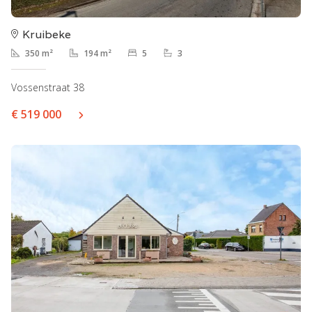
Kruibeke
350 m²
194 m²
5
3
Vossenstraat 38
€ 519 000