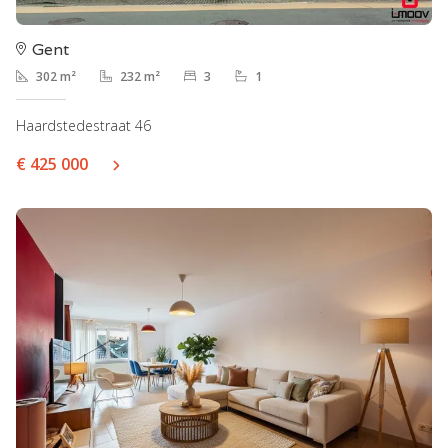
Gent
302 m²
232 m²
3
1
Haardstedestraat 46
€ 425 000