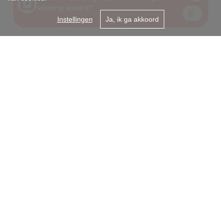
Instellingen
Ja, ik ga akkoord
Gent centrum
Onderbergen 31A
9000 Gent
09/2255050
info@i-moov.be
Sint-Amandsberg
Antwerpsesteenweg 99
9040 Gent
+32 9 225 50 50