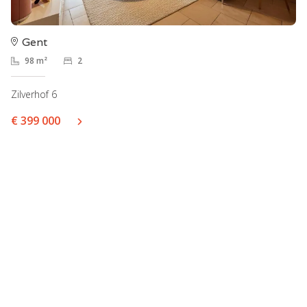
Gent
98 m²
2
Zilverhof 6
€ 399 000