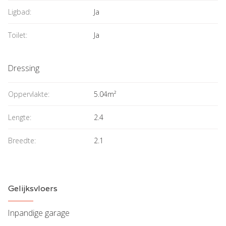
Ligbad:
Ja
Toilet:
Ja
Dressing
Oppervlakte:
5.04m²
Lengte:
2.4
Breedte:
2.1
Gelijksvloers
Inpandige garage