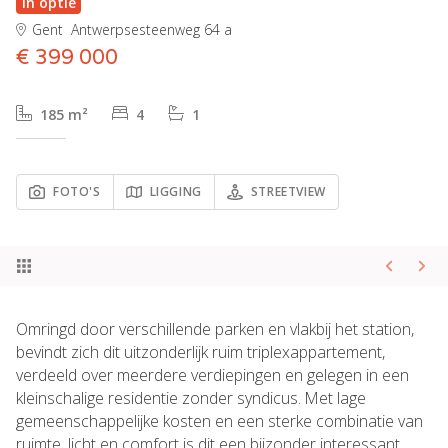
In optie
Gent
Antwerpsesteenweg 64 a
€ 399 000
185 m²
4
1
FOTO'S
LIGGING
STREETVIEW
Omringd door verschillende parken en vlakbij het station,
bevindt zich dit uitzonderlijk ruim triplexappartement,
verdeeld over meerdere verdiepingen en gelegen in een
kleinschalige residentie zonder syndicus. Met lage
gemeenschappelijke kosten en een sterke combinatie van
ruimte, licht en comfort is dit een bijzonder interessant