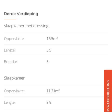
Derde Verdieping
slaapkamer met dressing
Oppervlakte:
16.5m²
Lengte:
5.5
Breedte:
3
Slaapkamer
GRATIS WAARDEBEPALING
Oppervlakte:
11.31m²
Lengte:
3.9