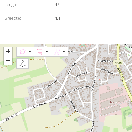
Lengte:
4.9
Breedte:
4.1
+
−