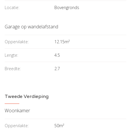
Locatie:
Bovengronds
Garage op wandelafstand
Oppervlakte:
12.15m²
Lengte:
4.5
Breedte:
2.7
Tweede Verdieping
Woonkamer
Oppervlakte:
50m²