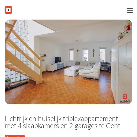
Menu overslaan en naar de inhoud gaan
Verkopen
Aanbod
Verkocht
Previous
Nex
Contact
Gratis schatting
Over i-Moov
Vacatures
Lichtrijk en huiselijk triplexappartement
Inschrijven
met 4 slaapkamers en 2 garages te Gent