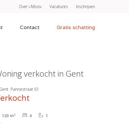
Over i-Moov
Vacatures
Inschrijven
t
Contact
Gratis schatting
oning verkocht in Gent
Gent
Pannestraat 61
erkocht
120 m²
4
1