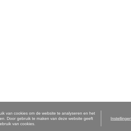
centrum
Sint-Amandsberg
bergen 31A
Antwerpsesteenweg 99
ent
9040 Gent
2255050
+32 9 225 50 50
o@i-moov.be
info@i-moov.be
dmakelaar-bemiddelaar België BIV 506 831 - Ondernemingsnummer BTW-BE 0472
houdende autoriteit: Beroepsinstituut van Vastgoedmakelaars, Luxemburgstraat 16 
orpen aan de
deontologische code van het BIV
- Lid BIV - Lid CIB
i-Moov |
Made by Zabun
|
Disclaimer
|
Privacy policy
|
Cookie policy
ik van cookies om de website te analyseren en het
en. Door gebruik te maken van deze website geeft
Instellinge
ebruik van cookies.