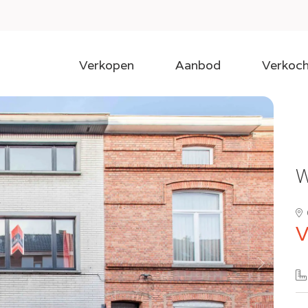
Verkopen
Aanbod
Verkoch
W
V
Next