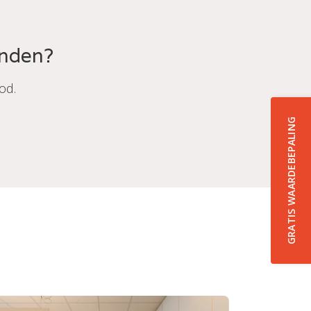
onden?
od.
GRATIS WAARDEBEPALING