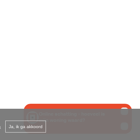
 431 867
B te 1000 Brussel -
n
Ja, ik ga akkoord