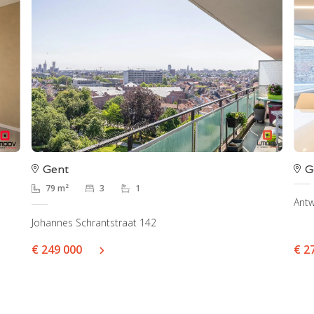
Gent
G
79 m²
3
1
Ant
Johannes Schrantstraat 142
€ 249 000
€ 2