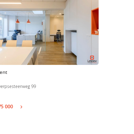
ent
werpsesteenweg 99
75 000