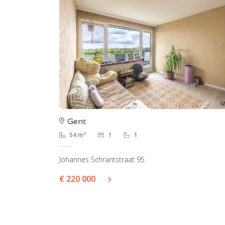
Gent
54 m²
1
1
Johannes Schrantstraat 95
€ 220 000