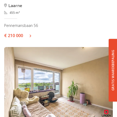
Laarne
455 m²
Pennemansbaan 56
€ 210 000
GRATIS WAARDEBEPALING