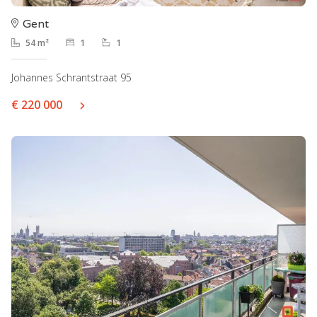
Gent
54 m²
1
1
Johannes Schrantstraat 95
€ 220 000