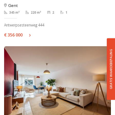
Gent
345 m²
220 m²
2
1
Antwerpsesteenweg 444
€ 356 000
GRATIS WAARDEBEPALING