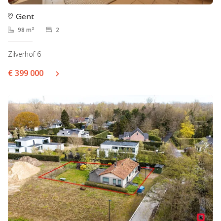
Gent
98 m²
2
Zilverhof 6
€ 399 000