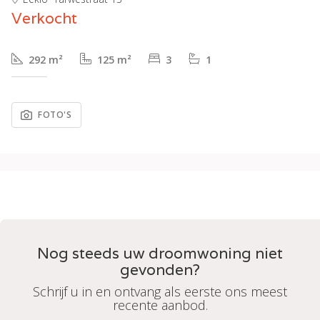
Verkocht
292 m²
125 m²
3
1
FOTO'S
Nog steeds uw droomwoning niet
gevonden?
Schrijf u in en ontvang als eerste ons meest
recente aanbod.