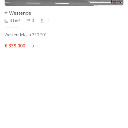
Westende
91 m²
3
1
Westendelaan 330 201
€ 339 000