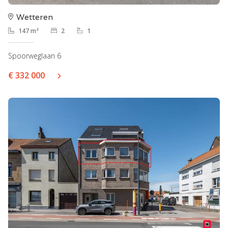
Wetteren
147 m²
2
1
Spoorweglaan 6
€ 332 000