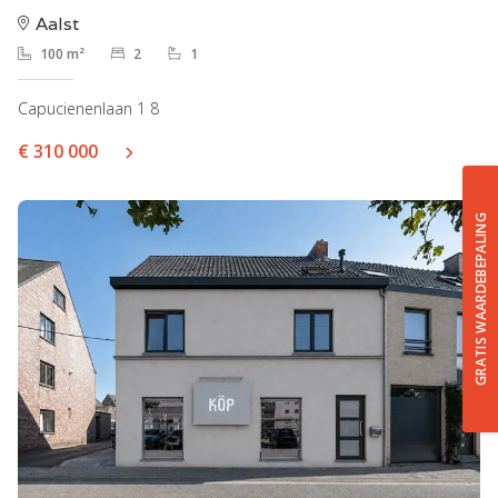
Aalst
100 m²
2
1
Capucienenlaan 1 8
€ 310 000
GRATIS WAARDEBEPALING