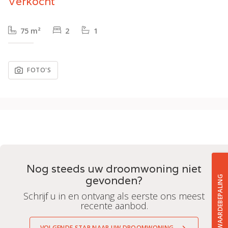
Verkocht
75 m²
2
1
FOTO'S
Nog steeds uw droomwoning niet
gevonden?
GRATIS WAARDEBEPALING
Schrijf u in en ontvang als eerste ons meest
recente aanbod.
VOLGENDE STAP NAAR UW DROOMWONING