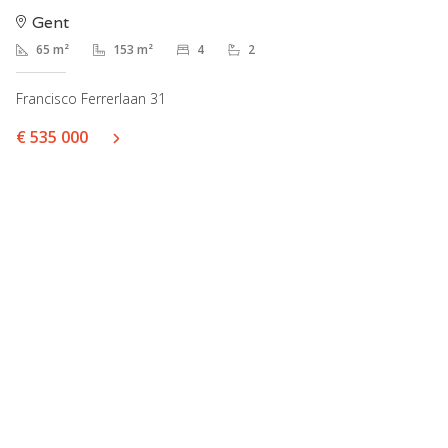
Gent
65 m²
153 m²
4
2
Francisco Ferrerlaan 31
€ 535 000