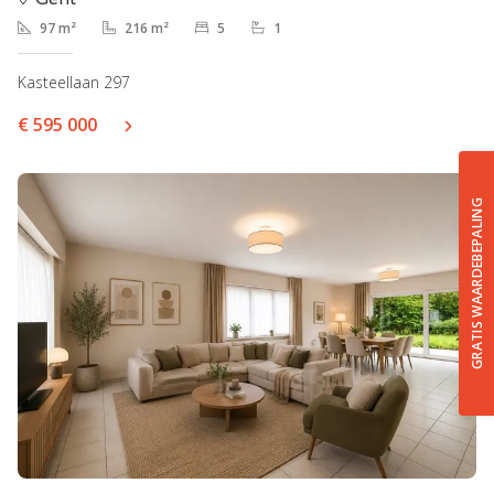
97 m²
216 m²
5
1
Kasteellaan 297
€ 595 000
GRATIS WAARDEBEPALING