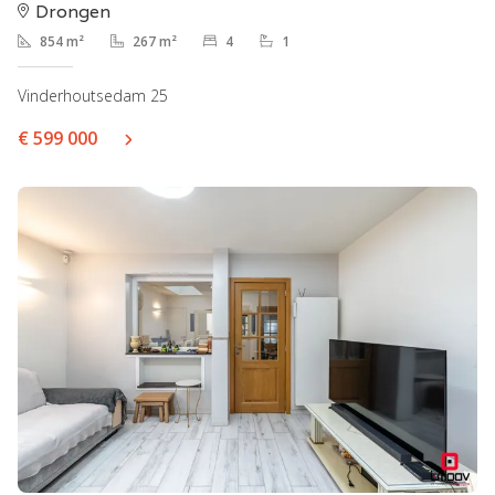
Drongen
854 m²
267 m²
4
1
Vinderhoutsedam 25
€ 599 000