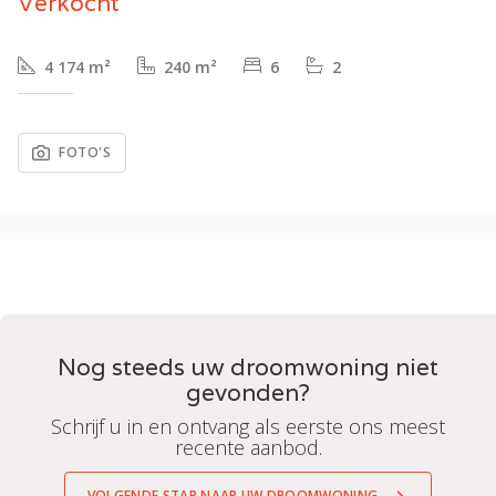
Verkocht
4 174 m²
240 m²
6
2
FOTO'S
Nog steeds uw droomwoning niet
gevonden?
Schrijf u in en ontvang als eerste ons meest
recente aanbod.
VOLGENDE STAP NAAR UW DROOMWONING