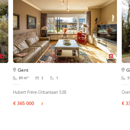
Gent
G
89 m²
2
1
5
Hubert Frère-Orbanlaan 538
Ove
€ 365 000
€ 3