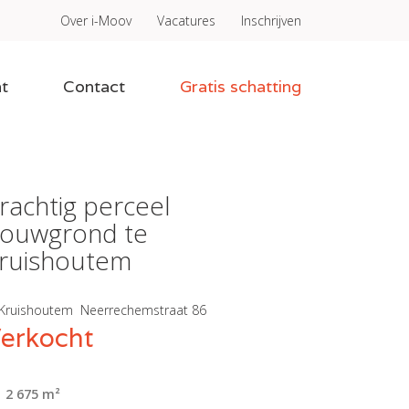
Over i-Moov
Vacatures
Inschrijven
t
Contact
Gratis schatting
rachtig perceel
ouwgrond te
ruishoutem
Kruishoutem
Neerrechemstraat 86
erkocht
2 675 m²