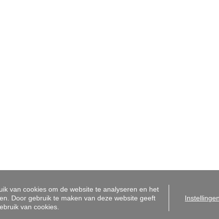
centrum
Sint-Amandsberg
bergen 31A
Antwerpsesteenweg 99
ent
9040 Gent
2255050
+32 9 225 50 50
o@i-moov.be
info@i-moov.be
dmakelaar-bemiddelaar België BIV 506 831 - Ondernemingsnummer BTW-BE 0472
houdende autoriteit: Beroepsinstituut van Vastgoedmakelaars, Luxemburgstraat 16 
orpen aan de
deontologische code van het BIV
- Lid BIV - Lid CIB
i-Moov |
Made by Zabun
|
Disclaimer
|
Privacy policy
|
Cookie policy
ik van cookies om de website te analyseren en het
en. Door gebruik te maken van deze website geeft
Instellinge
ebruik van cookies.