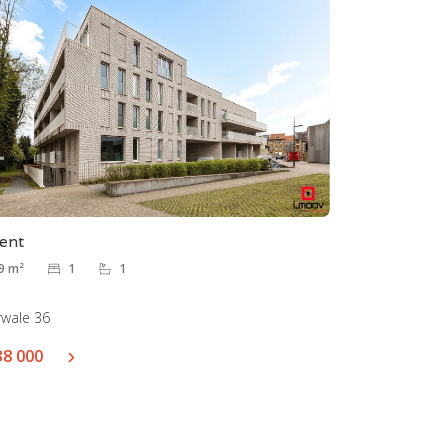
ent
9 m²
1
1
rwale 36
38 000