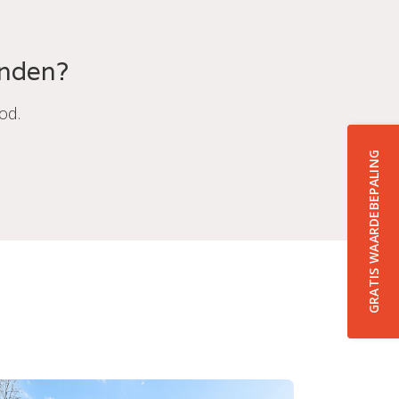
onden?
od.
GRATIS WAARDEBEPALING