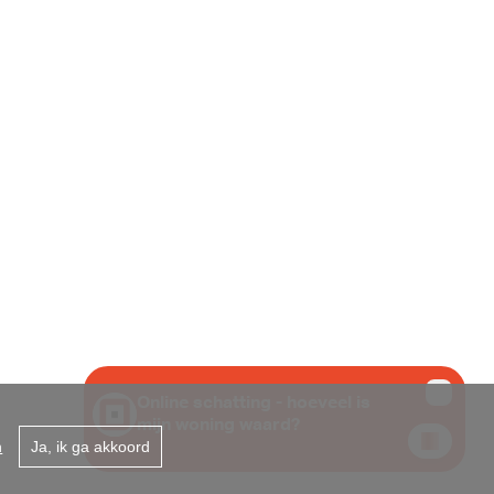
 431 867
B te 1000 Brussel -
n
Ja, ik ga akkoord