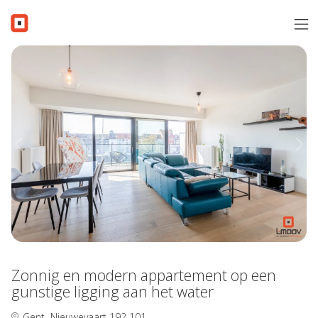
Menu overslaan en naar de inhoud gaan
Verkopen
Aanbod
Verkocht
Previous
Nex
Contact
Gratis schatting
Over i-Moov
Vacatures
Zonnig en modern appartement op een
Inschrijven
gunstige ligging aan het water
Gent
Nieuwevaart 192 101