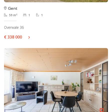
Gent
59 m²
1
1
Overwale 36
€ 338 000