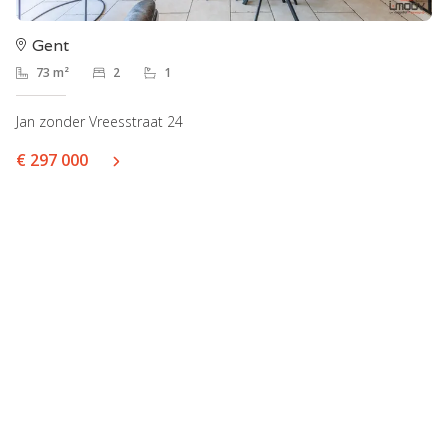
Gent
73 m²
2
1
Jan zonder Vreesstraat 24
€ 297 000