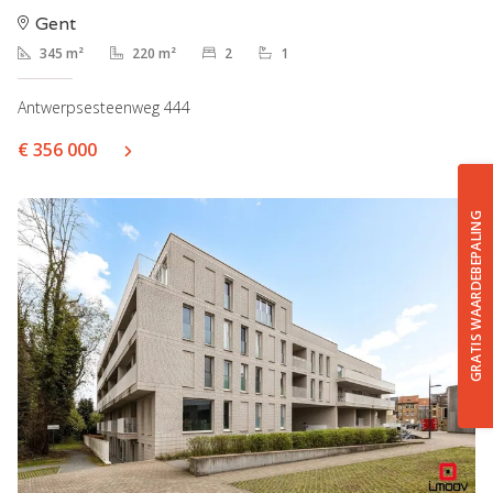
Gent
345 m²
220 m²
2
1
Antwerpsesteenweg 444
€ 356 000
GRATIS WAARDEBEPALING