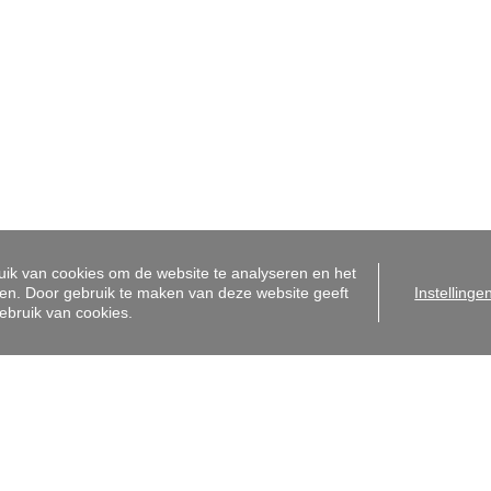
bergen 31A
Antwerpsesteenweg 99
ent
9040 Gent
2255050
+32 9 225 50 50
o@i-moov.be
info@i-moov.be
dmakelaar-bemiddelaar België BIV 506 831 - Ondernemingsnummer BTW-BE 0472
houdende autoriteit: Beroepsinstituut van Vastgoedmakelaars, Luxemburgstraat 16 
orpen aan de
deontologische code van het BIV
- Lid BIV - Lid CIB
i-Moov |
Made by Zabun
|
Disclaimer
|
Privacy policy
|
Cookie policy
ik van cookies om de website te analyseren en het
en. Door gebruik te maken van deze website geeft
Instellinge
ebruik van cookies.