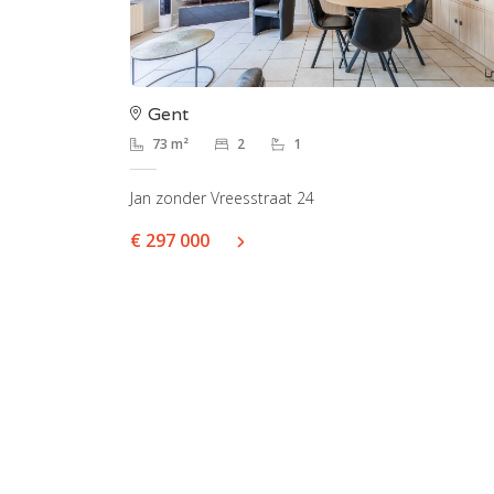
Gent
73 m²
2
1
Jan zonder Vreesstraat 24
€ 297 000
Gent 