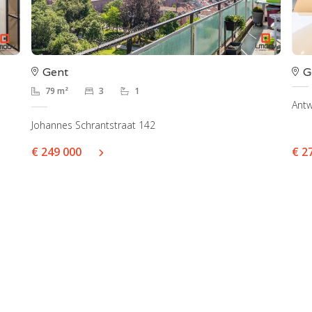
Gent
G
79 m²
3
1
Ant
Johannes Schrantstraat 142
€ 249 000
€ 2
centrum
Sint-Amandsberg