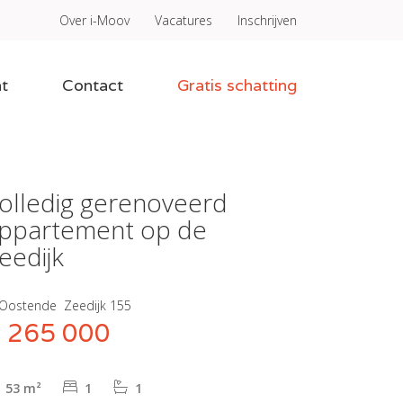
Over i-Moov
Vacatures
Inschrijven
t
Contact
Gratis schatting
olledig gerenoveerd
ppartement op de
eedijk
Oostende
Zeedijk 155
 265 000
53 m²
1
1