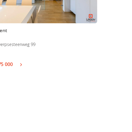
ent
werpsesteenweg 99
75 000