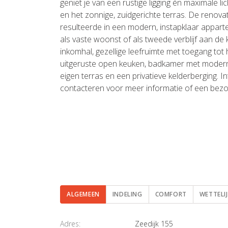
geniet je van een rustige ligging én maximale li
en het zonnige, zuidgerichte terras. De renova
resulteerde in een modern, instapklaar appart
als vaste woonst of als tweede verblijf aan de ku
inkomhal, gezellige leefruimte met toegang tot h
uitgeruste open keuken, badkamer met modern
eigen terras en een privatieve kelderberging. I
contacteren voor meer informatie of een bezo
ALGEMEEN
INDELING
COMFORT
WETTELI
Algemeen
Adres:
Zeedijk 155