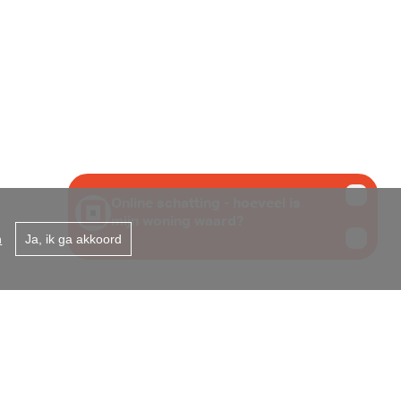
 431 867
B te 1000 Brussel -
n
Ja, ik ga akkoord