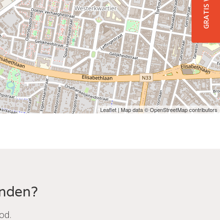
Leaflet
| Map data ©
OpenStreetMap
contributors
onden?
od.