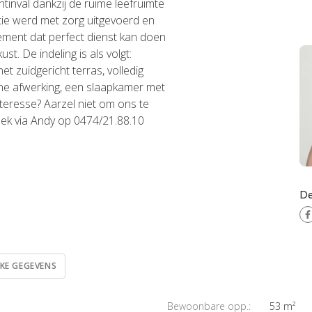
chtinval dankzij de ruime leefruimte
tie werd met zorg uitgevoerd en
ement dat perfect dienst kan doen
st. De indeling is als volgt:
et zuidgericht terras, volledig
e afwerking, een slaapkamer met
nteresse? Aarzel niet om ons te
ek via Andy op 0474/21.88.10
De
JKE GEGEVENS
Bewoonbare opp.:
53 m²