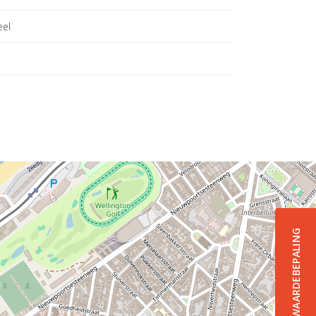
eel
GRATIS WAARDEBEPALING