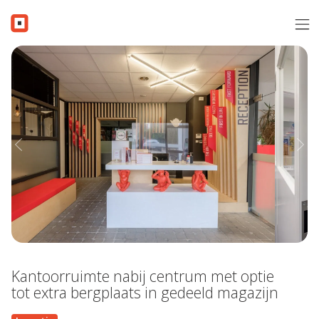
Menu overslaan en naar de inhoud gaan
Verkopen
Aanbod
Verkocht
Previous
Nex
Contact
Gratis schatting
Over i-Moov
Vacatures
Kantoorruimte nabij centrum met optie
Inschrijven
tot extra bergplaats in gedeeld magazijn