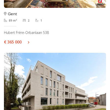
Gent
89 m²
2
1
Hubert Frère-Orbanlaan 538
€ 365 000