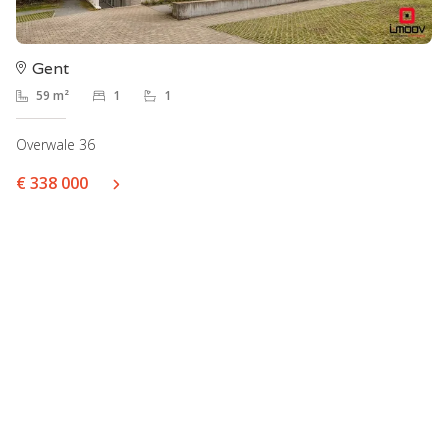
Gent
59 m²
1
1
Overwale 36
€ 338 000