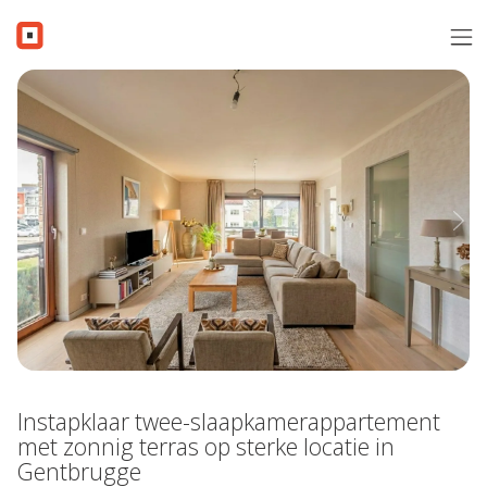
Menu overslaan en naar de inhoud gaan
Verkopen
Aanbod
Verkocht
Previous
Nex
Contact
Gratis schatting
Over i-Moov
Vacatures
Instapklaar twee-slaapkamerappartement
Inschrijven
met zonnig terras op sterke locatie in
Gentbrugge