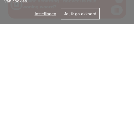
van cookies.
Instellingen
Ja, ik ga akkoord
Gent centrum
Onderbergen 31A
9000 Gent
09/2255050
info@i-moov.be
Sint-Amandsberg
Antwerpsesteenweg 99
9040 Gent
+32 9 225 50 50