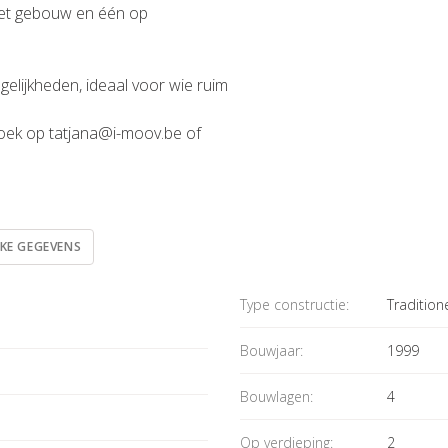
 het gebouw en één op
elijkheden, ideaal voor wie ruim
oek op tatjana@i-moov.be of
JKE GEGEVENS
Type constructie:
Tradition
Bouwjaar:
1999
Bouwlagen:
4
Op verdieping:
2