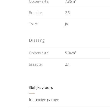
Oppervlakte:
7.36m²
Breedte:
2.3
Toilet:
Ja
Dressing
Oppervlakte:
5.04m²
Breedte:
2.1
Gelijksvloers
Inpandige garage