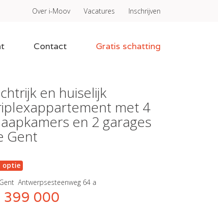
Over i-Moov
Vacatures
Inschrijven
t
Contact
Gratis schatting
ichtrijk en huiselijk
riplexappartement met 4
laapkamers en 2 garages
e Gent
n optie
Gent
Antwerpsesteenweg 64 a
 399 000