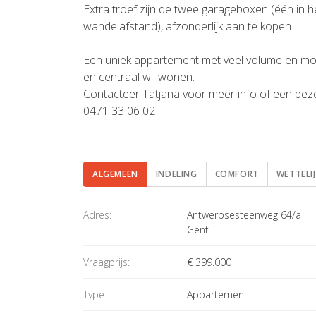
Extra troef zijn de twee garageboxen (één in
wandelafstand), afzonderlijk aan te kopen.
Een uniek appartement met veel volume en mog
en centraal wil wonen.
Contacteer Tatjana voor meer info of een bez
0471 33 06 02
ALGEMEEN
INDELING
COMFORT
WETTELI
Algemeen
Adres:
Antwerpsesteenweg 64/a
Gent
Vraagprijs:
€ 399.000
Type:
Appartement