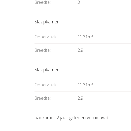
Breedte:
3
Slaapkamer
Oppervlakte:
11.31m²
Breedte:
2.9
Slaapkamer
Oppervlakte:
11.31m²
Breedte:
2.9
badkamer 2 jaar geleden vernieuwd