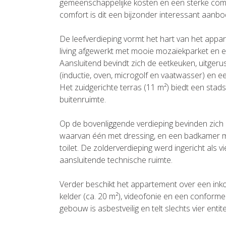
gemeenschappelijke kosten en een sterke combi
comfort is dit een bijzonder interessant aanbo
De leefverdieping vormt het hart van het appar
living afgewerkt met mooie mozaïekparket en 
Aansluitend bevindt zich de eetkeuken, uitgeru
(inductie, oven, microgolf en vaatwasser) en e
Het zuidgerichte terras (11 m²) biedt een sta
buitenruimte.
Op de bovenliggende verdieping bevinden zich 
waarvan één met dressing, en een badkamer me
toilet. De zolderverdieping werd ingericht als 
aansluitende technische ruimte.
Verder beschikt het appartement over een inko
kelder (ca. 20 m²), videofonie en een conforme e
gebouw is asbestveilig en telt slechts vier entite