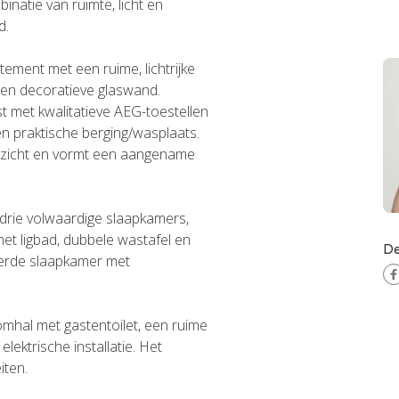
natie van ruimte, licht en
d.
tement met een ruime, lichtrijke
een decoratieve glaswand.
st met kwalitatieve AEG-toestellen
en praktische berging/wasplaats.
dszicht en vormt een aangename
drie volwaardige slaapkamers,
t ligbad, dubbele wastafel en
De
vierde slaapkamer met
mhal met gastentoilet, een ruime
lektrische installatie. Het
iten.