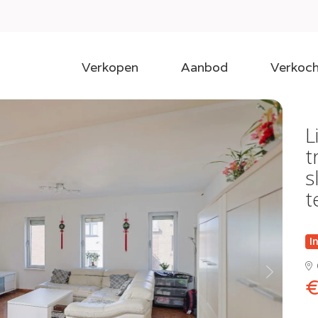
Verkopen
Aanbod
Verkoch
L
t
s
t
I
Next
€