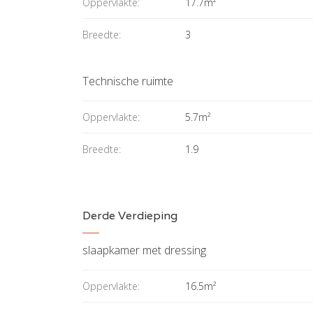
Oppervlakte:
17.7m²
Breedte:
3
Technische ruimte
Oppervlakte:
5.7m²
Breedte:
1.9
Derde Verdieping
slaapkamer met dressing
Oppervlakte:
16.5m²