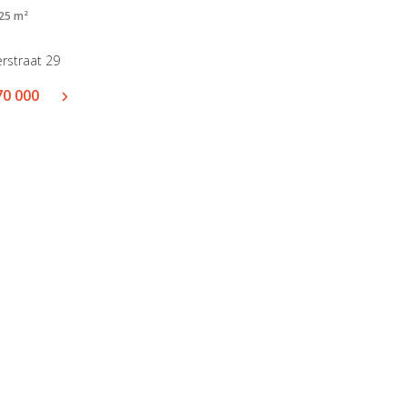
25 m²
rstraat 29
70 000