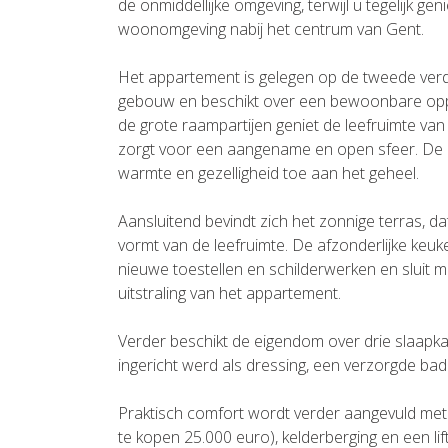
de onmiddellijke omgeving, terwijl u tegelijk g
woonomgeving nabij het centrum van Gent.
Het appartement is gelegen op de tweede verdi
gebouw en beschikt over een bewoonbare opper
de grote raampartijen geniet de leefruimte van b
zorgt voor een aangename en open sfeer. De e
warmte en gezelligheid toe aan het geheel.
Aansluitend bevindt zich het zonnige terras, 
vormt van de leefruimte. De afzonderlijke keu
nieuwe toestellen en schilderwerken en sluit 
uitstraling van het appartement.
Verder beschikt de eigendom over drie slaap
ingericht werd als dressing, een verzorgde bad
Praktisch comfort wordt verder aangevuld met 
te kopen 25.000 euro), kelderberging en een lif