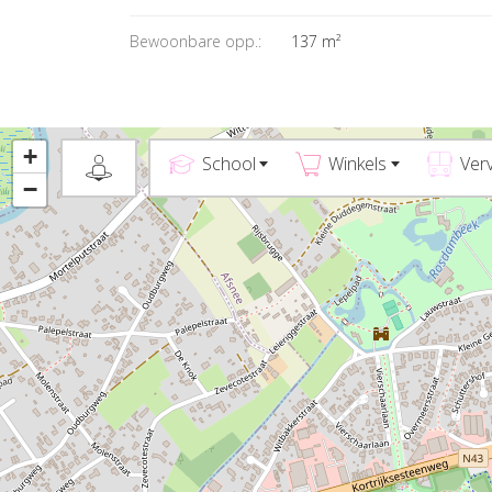
Bewoonbare opp.:
137 m²
+
School
Winkels
Ver
−