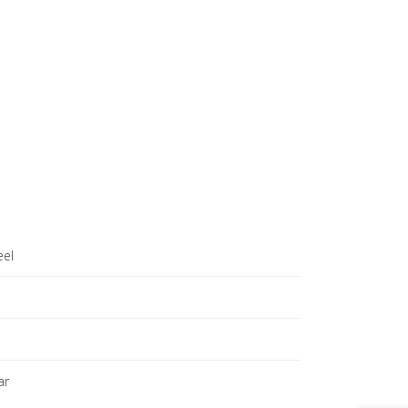
eel
ar