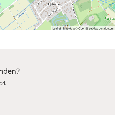
Leaflet
| Map data ©
OpenStreetMap
contributors
onden?
od.