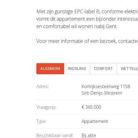
Met zijn gunstige EPC-label B, conforme elektris
vormt dit appartement een bijzonder interessa
en comfortabel wil wonen nabij Gent.
Voor meer informatie of een bezoek, contactee
ALGEMEEN
INDELING
COMFORT
WETTELI
Algemeen
Adres:
Kortrijksesteenweg 1158
Sint-Denijs-Westrem
Vraagprijs:
€ 365.000
Type:
Appartement
Beschikbaar vanaf:
Bij akte