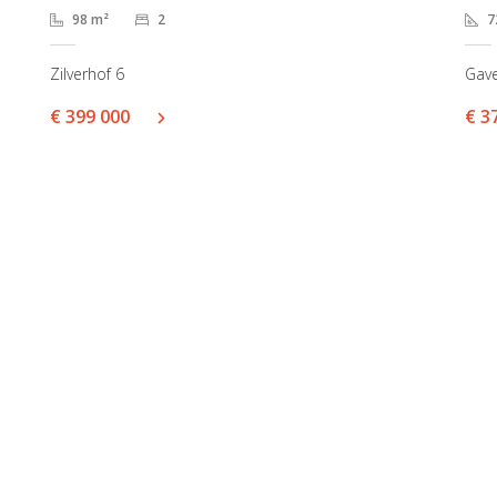
98 m²
2
7
Zilverhof 6
Gave
€ 399 000
€ 3
centrum
Sint-Amandsberg
bergen 31A
Antwerpsesteenweg 99
ent
9040 Gent
2255050
+32 9 225 50 50
o@i-moov.be
info@i-moov.be