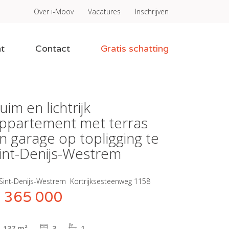
Over i-Moov
Vacatures
Inschrijven
t
Contact
Gratis schatting
uim en lichtrijk
ppartement met terras
n garage op topligging te
int-Denijs-Westrem
Sint-Denijs-Westrem
Kortrijksesteenweg 1158
 365 000
137 m²
3
1