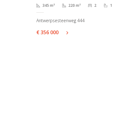
345 m²
220 m²
2
1
Antwerpsesteenweg 444
€ 356 000
Gent 
Onder
9000 G
09/
inf