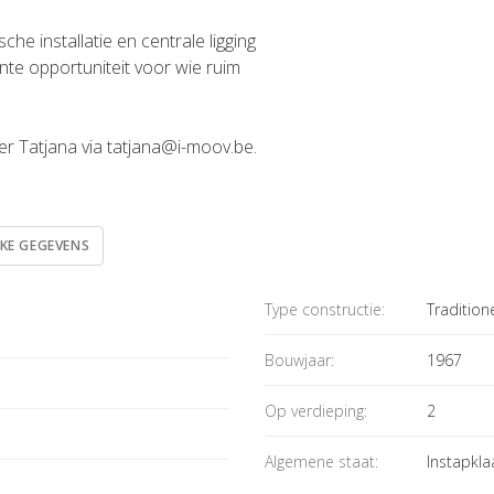
che installatie en centrale ligging
nte opportuniteit voor wie ruim
r Tatjana via tatjana@i-moov.be.
JKE GEGEVENS
Type constructie:
Tradition
Bouwjaar:
1967
Op verdieping:
2
Algemene staat:
Instapkla