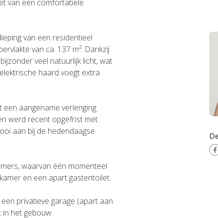
eniet van een comfortabele
eping van een residentieel
vlakte van ca. 137 m². Dankzij
ijzonder veel natuurlijk licht, wat
lektrische haard voegt extra
dat een aangename verlenging
ken werd recent opgefrist met
mooi aan bij de hedendaagse
De
kamers, waarvan één momenteel
kamer en een apart gastentoilet.
een privatieve garage (apart aan
t in het gebouw.