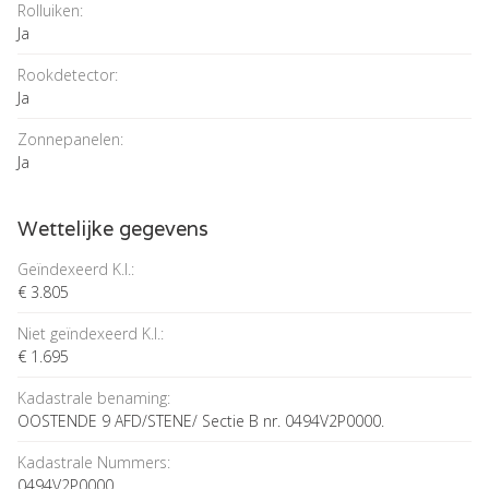
Rolluiken:
Ja
Rookdetector:
Ja
Zonnepanelen:
Ja
Wettelijke gegevens
Geïndexeerd K.I.:
€ 3.805
Niet geïndexeerd K.I.:
€ 1.695
Kadastrale benaming:
OOSTENDE 9 AFD/STENE/ Sectie B nr. 0494V2P0000.
Kadastrale Nummers:
0494V2P0000