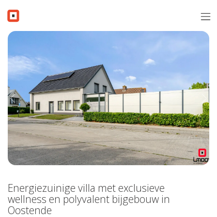
Menu overslaan en naar de inhoud gaan
Verkopen
Aanbod
Verkocht
Previous
Nex
Contact
Gratis schatting
Over i-Moov
Vacatures
Energiezuinige villa met exclusieve
Inschrijven
wellness en polyvalent bijgebouw in
Oostende