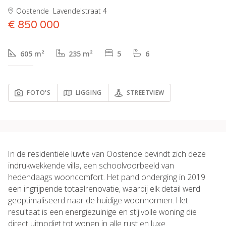
Oostende
Lavendelstraat 4
€ 850 000
605 m²
235 m²
5
6
FOTO'S
LIGGING
STREETVIEW
In de residentiële luwte van Oostende bevindt zich deze
indrukwekkende villa, een schoolvoorbeeld van
hedendaags wooncomfort. Het pand onderging in 2019
een ingrijpende totaalrenovatie, waarbij elk detail werd
geoptimaliseerd naar de huidige woonnormen. Het
resultaat is een energiezuinige en stijlvolle woning die
direct uitnodigt tot wonen in alle rust en luxe.