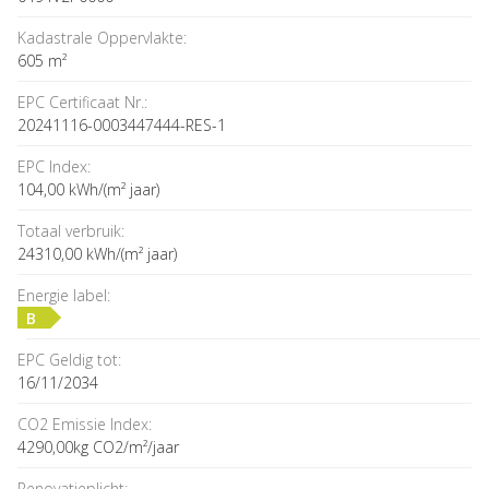
Kadastrale Oppervlakte:
605 m²
EPC Certificaat Nr.:
20241116-0003447444-RES-1
EPC Index:
104,00 kWh/(m² jaar)
Totaal verbruik:
24310,00 kWh/(m² jaar)
Energie label:
B
EPC Geldig tot:
16/11/2034
CO2 Emissie Index:
4290,00kg CO2/m²/jaar
Renovatieplicht: