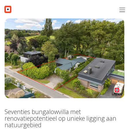
Menu overslaan en naar de inhoud gaan
Verkopen
Aanbod
Verkocht
Previous
Nex
Contact
Gratis schatting
Over i-Moov
Vacatures
Seventies bungalowvilla met
Inschrijven
renovatiepotentieel op unieke ligging aan
natuurgebied