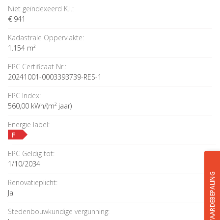
Niet geïndexeerd K.I.:
€ 941
Kadastrale Oppervlakte:
1.154 m²
EPC Certificaat Nr.:
20241001-0003393739-RES-1
EPC Index:
560,00 kWh/(m² jaar)
Energie label:
F
EPC Geldig tot:
1/10/2034
GRATIS WAARDEBEPALING
Renovatieplicht:
Ja
Stedenbouwkundige vergunning: