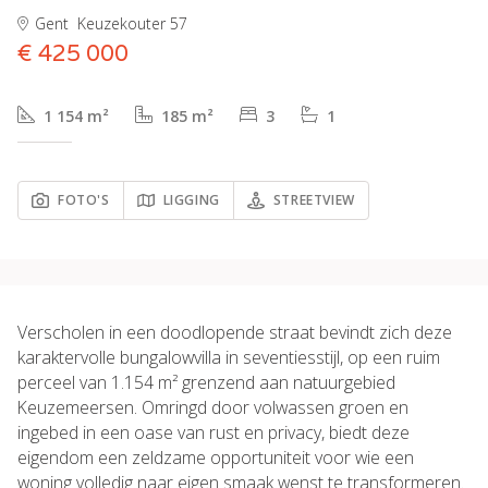
Gent
Keuzekouter 57
€ 425 000
1 154 m²
185 m²
3
1
FOTO'S
LIGGING
STREETVIEW
Verscholen in een doodlopende straat bevindt zich deze
karaktervolle bungalowvilla in seventiesstijl, op een ruim
perceel van 1.154 m² grenzend aan natuurgebied
Keuzemeersen. Omringd door volwassen groen en
ingebed in een oase van rust en privacy, biedt deze
eigendom een zeldzame opportuniteit voor wie een
woning volledig naar eigen smaak wenst te transformeren.