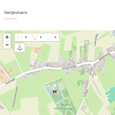
Gelijkvloers
+
−