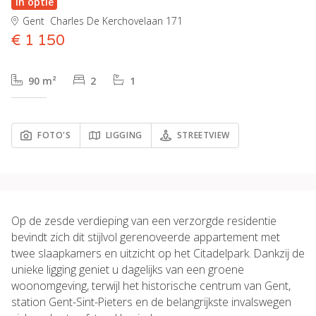
In optie
Gent
Charles De Kerchovelaan 171
€ 1 150
90 m²
2
1
FOTO'S
LIGGING
STREETVIEW
Op de zesde verdieping van een verzorgde residentie
bevindt zich dit stijlvol gerenoveerde appartement met
twee slaapkamers en uitzicht op het Citadelpark. Dankzij de
unieke ligging geniet u dagelijks van een groene
woonomgeving, terwijl het historische centrum van Gent,
station Gent-Sint-Pieters en de belangrijkste invalswegen