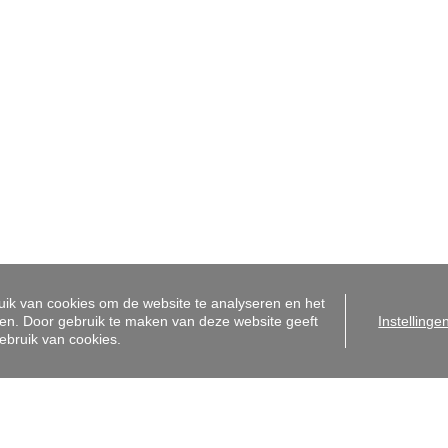
centrum
Sint-Amandsberg
bergen 31A
Antwerpsesteenweg 99
ent
9040 Gent
2255050
+32 9 225 50 50
o@i-moov.be
info@i-moov.be
dmakelaar-bemiddelaar België BIV 506 831 - Ondernemingsnummer BTW-BE 0472
houdende autoriteit: Beroepsinstituut van Vastgoedmakelaars, Luxemburgstraat 16 
orpen aan de
deontologische code van het BIV
- Lid BIV - Lid CIB
i-Moov |
Made by Zabun
|
Disclaimer
|
Privacy policy
|
Cookie policy
ik van cookies om de website te analyseren en het
en. Door gebruik te maken van deze website geeft
Instellinge
ebruik van cookies.