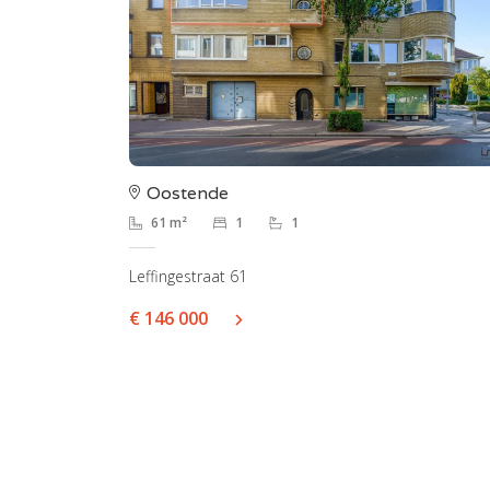
Oostende
61 m²
1
1
Leffingestraat 61
€ 146 000