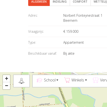
ALGEMEEN
INDELING
COMFORT
WETTELI
Algemeen
Adres:
Norbert Fonteynestraat 1
Beernem
Vraagprijs:
€ 159.000
Type:
Appartement
Beschikbaar vanaf:
Bij akte
+
School
Winkels
Ver
−