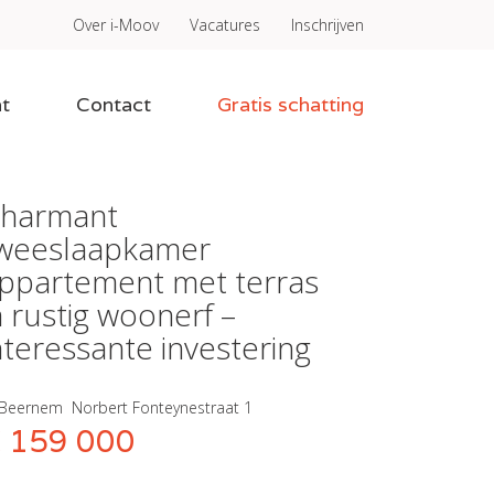
Over i-Moov
Vacatures
Inschrijven
t
Contact
Gratis schatting
harmant
weeslaapkamer
ppartement met terras
n rustig woonerf –
nteressante investering
Beernem
Norbert Fonteynestraat 1
 159 000