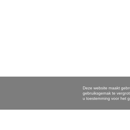
Gent 
Onder
9000 G
09/
inf
Vastgoe
Toezicht
Onderw
© 2026 
Deze website maakt gebru
gebruiksgemak te vergrot
u toestemming voor het g