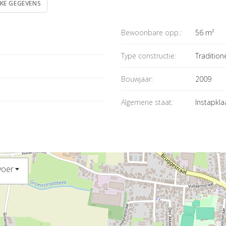
JKE GEGEVENS
Bewoonbare opp.:
56 m²
Type constructie:
Tradition
Bouwjaar:
2009
Algemene staat:
Instapkla
voer