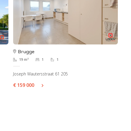
Brugge
19 m²
1
1
Joseph Wautersstraat 61 205
€ 159 000