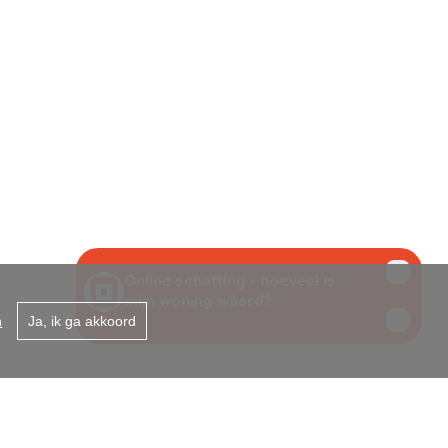
 431 867
B te 1000 Brussel -
n
Ja, ik ga akkoord