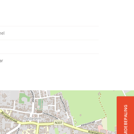
eel
ar
GRATIS WAARDEBEPALING