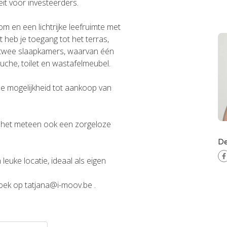
it voor investeerders.
m en een lichtrijke leefruimte met
t heb je toegang tot het terras,
 er twee slaapkamers, waarvan één
che, toilet en wastafelmeubel.
 de mogelijkheid tot aankoop van
t het meteen ook een zorgeloze
De
euke locatie, ideaal als eigen
oek op tatjana@i-moov.be .