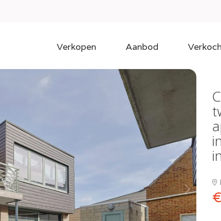
Verkopen
Aanbod
Verkoch
C
t
a
i
i
€
Next